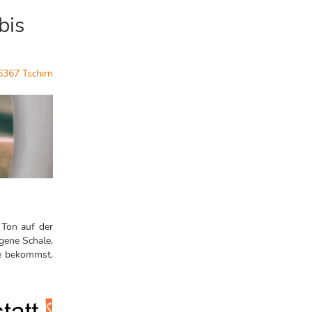
bis
6367 Tschirn
 Ton auf der
gene Schale,
se bekommst.